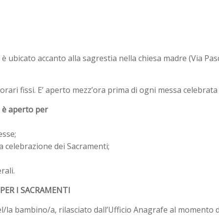
e è ubicato accanto alla sagrestia nella chiesa madre (Via Pas
 orari fissi. E’ aperto mezz’ora prima di ogni messa celebra
e è aperto per
esse;
 la celebrazione dei Sacramenti;
rali.
ER I SACRAMENTI
/la bambino/a, rilasciato dall’Ufficio Anagrafe al momento de