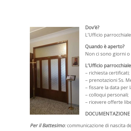
Dov’è?
L’Ufficio parrocchial
Quando è aperto?
Non ci sono giorni o
L’Ufficio parrocchial
– richiesta certificati;
– prenotazioni Ss. M
– fissare la data per
– colloqui personali;
– ricevere offerte libe
DOCUMENTAZIONE P
Per il Battesimo
:
communicazione di nascita del